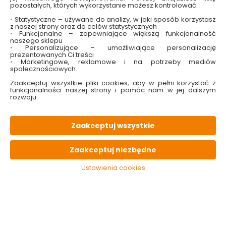
pozostałych, których wykorzystanie możesz kontrolować:
•
Statystyczne – używane do analizy, w jaki sposób korzystasz
z naszej strony oraz do celów statystycznych
•
Funkcjonalne – zapewniające większą funkcjonalność
naszego sklepu
•
Personalizujące – umożliwiające personalizację
prezentowanych Ci treści
•
Marketingowe, reklamowe i na potrzeby mediów
Bateria
Bateria
społecznościowych.
zlewozmywakowa
zlewozmywakowa
Zaakceptuj wszystkie pliki cookies, aby w pełni korzystać z
stojąca TIBI
ścienna TIBI
funkcjonalności naszej strony i pomóc nam w jej dalszym
BQY_060D Kuchinox
BQY_080D Kuchinox
rozwoju.
Dostępny online
Dostępny online
i w markecie
i w markecie
106.00 zł
158.00 zł
Zaakceptuj wszystkie
Zaakceptuj niezbędne
Do koszyka
Do koszyka
Ustawienia cookies