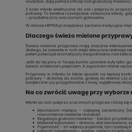
wszędzie, dają pełną kontrolę nad grubością mielenia
Z kolei młynki elektryczne do soli i pieprzu to propoz
potrawę. To świetne rozwiązanie zwłaszcza wtedy, gdy
– przydatne przy wieczornym gotowaniu.
W ofercie HIPPER.pl znajdziesz zarówno tradycyjne młyn
Dlaczego świeżo mielone przypraw
Świeżo mielone przyprawy mają znacznie intensywnie
dlatego, że zawarte w nich olejki eteryczne ulatniają si
pełen potencjał aromatyczny bezpośrednio nad talerz
Jeśli do tej pory w Twojej kuchni używane były tylko
świeżo zmielonym pieprzem. A zupa krem stanie się bar
Przyprawy w młynku to także sposób na lepszą kontro
potrawy – drobniej do sosów, grubiej do steków czy za
świąteczne czy przygotowane z innej, wyjątkowej okazji
Na co zwrócić uwagę przy wyborze
Młynki do soli i pieprzu oraz innych przypraw różnią s
Mechanizm mielący – najlepiej ceramiczny (ide
równomierne mielenie i trwałość.
Regulacja grubości mielenia – bardzo przydatn
Materiał wykonania – drewno, stal nierdzewna, szkł
Pojemność – im większy pojemnik, tym rzadziej t
Łatwość napełniania – ważne, zwłaszcza jeśli uż