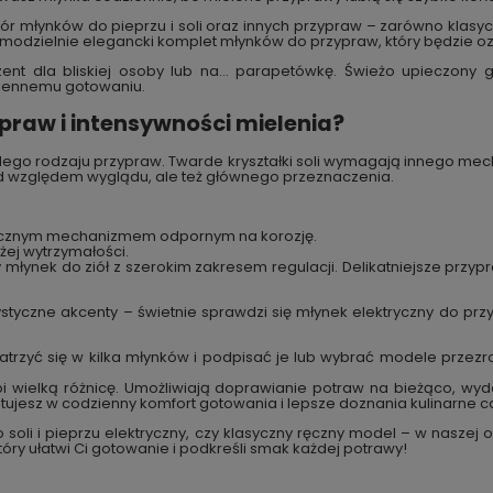
ór młynków do pieprzu i soli oraz innych przypraw – zarówno klasy
amodzielnie elegancki komplet młynków do przypraw, który będzie o
zent dla bliskiej osoby lub na… parapetówkę. Świeżo upieczony 
ziennemu gotowaniu.
praw i intensywności mielenia?
dego rodzaju przypraw. Twarde kryształki soli wymagają innego mech
pod względem wyglądu, ale też głównego przeznaczenia.
ramicznym mechanizmem odpornym na korozję.
ej wytrzymałości.
 młynek do ziół z szerokim zakresem regulacji. Delikatniejsze przypr
rystyczne akcenty – świetnie sprawdzi się młynek elektryczny do przy
atrzyć się w kilka młynków i podpisać je lub wybrać modele przezr
obi wielką różnicę. Umożliwiają doprawianie potraw na bieżąco, w
stujesz w codzienny komfort gotowania i lepsze doznania kulinarne ca
o soli i pieprzu elektryczny, czy klasyczny ręczny model – w nasze
óry ułatwi Ci gotowanie i podkreśli smak każdej potrawy!