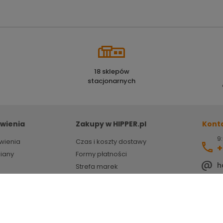
18 sklepów
stacjonarnych
wienia
Zakupy w HIPPER.pl
Kont
9:
wienia
Czas i koszty dostawy
+
miany
Formy płatności
h
Strefa marek
HIPPER porady
ZSEE
Powered by
Certusoft