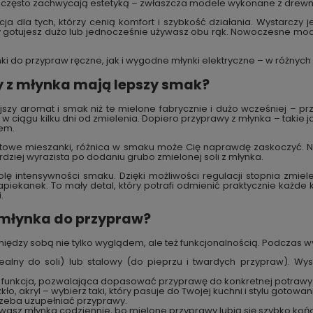
 i często zachwycają estetyką – zwłaszcza modele wykonane z drewn
ycja dla tych, którzy cenią komfort i szybkość działania. Wystarczy
 gotujesz dużo lub jednocześnie używasz obu rąk. Nowoczesne mode
ki do przypraw ręczne, jak i wygodne młynki elektryczne – w różnych 
y z młynka mają lepszy smak?
jszy aromat i smak niż te mielone fabrycznie i dużo wcześniej – 
ę w ciągu kilku dni od zmielenia. Dopiero przyprawy z młynka – takie j
em.
 gotowe mieszanki, różnica w smaku może Cię naprawdę zaskoczyć. N
dziej wyrazista po dodaniu grubo zmielonej soli z młynka.
lę intensywności smaku. Dzięki możliwości regulacji stopnia zmie
piekanek. To mały detal, który potrafi odmienić praktycznie każde 
.
 młynka do przypraw?
ię między sobą nie tylko wyglądem, ale też funkcjonalnością. Podczas
alny do soli) lub stalowy (do pieprzu i twardych przypraw). Wys
a funkcja, pozwalająca dopasować przyprawę do konkretnej potrawy
o, akryl – wybierz taki, który pasuje do Twojej kuchni i stylu gotowan
rzeba uzupełniać przyprawy.
ywasz młynka codziennie, bo mielone przyprawy lubią się szybko koń