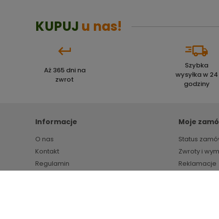
KUPUJ
u nas!
Szybka
Aż 365 dni na
wysyłka w 24
zwrot
godziny
Informacje
Moje zamó
O nas
Status zamó
Kontakt
Zwroty i wy
Regulamin
Reklamacje
Polityka prywatności
Markety budowlane HIPPER.pl