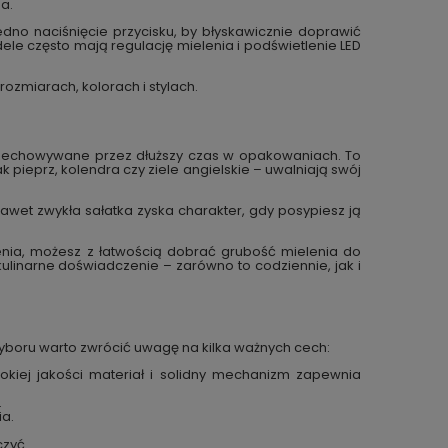
a.
 jedno naciśnięcie przycisku, by błyskawicznie doprawić
le często mają regulację mielenia i podświetlenie LED
rozmiarach, kolorach i stylach.
przechowywane przez dłuższy czas w opakowaniach. To
ak pieprz, kolendra czy ziele angielskie – uwalniają swój
awet zwykła sałatka zyska charakter, gdy posypiesz ją
lenia, możesz z łatwością dobrać grubość mielenia do
kulinarne doświadczenie – zarówno to codziennie, jak i
 wyboru warto zwrócić uwagę na kilka ważnych cech:
okiej jakości materiał i solidny mechanizm zapewnia
.
ia.
czyć.