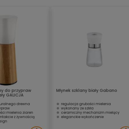
ny do przypraw
Młynek szklany biały Gabano
ały GALICJA
uralnego drewna
regulacja grubości mielenia
zypraw
wykonany ze szkła
ści mielenia ziaren
ceramiczny mechanizm mielący
ntakcie z żywnością
eleganckie wykończenie
sign