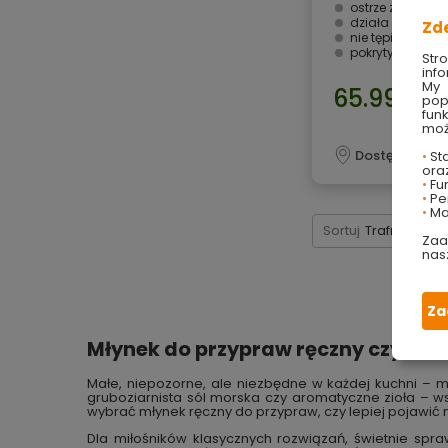
ostrze ze stali 
działa bakterio
Zd
nie tępi się
pokryty wastwą 
Str
info
My 
65.99 zł
pop
fun
moż
Dostępny onli
•
Sta
ora
•
Fu
•
Per
•
Ma
Sortuj
Trafność: na
Zaa
nas
Za
Młynek do przypraw ręczny czy elekt
Małe, niepozorne, ale niezbędne w każdej kuchni – 
gruboziarnista sól morska czy aromatyczne zioła – ws
wybrać młynek ręczny do przypraw, czy lepiej pojawić 
Dla miłośników klasycznych rozwiązań, świetnie spra