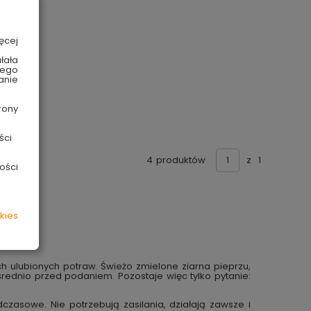
ęcej
łała
wego
anie
rony
ści
4
produktów
z
1
ości
kies
 ulubionych potraw. Świeżo zmielone ziarna pieprzu,
średnio przed podaniem. Pozostaje więc tylko pytanie:
czasowe. Nie potrzebują zasilania, działają zawsze i