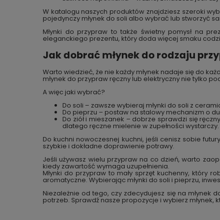
W katalogu naszych produktów znajdziesz szeroki wyb
pojedynczy młynek do soli albo wybrać lub stworzyć s
Młynki do przypraw to także świetny pomysł na pre
eleganckiego prezentu, który doda więcej smaku cod
Jak dobrać młynek do rodzaju przy
Warto wiedzieć, że nie każdy młynek nadaje się do każ
młynek do przypraw ręczny lub elektryczny nie tylko 
A więc jaki wybrać?
Do soli – zawsze wybieraj młynki do soli z ce
Do pieprzu – postaw na stalowy mechanizm o duż
Do ziół i mieszanek – dobrze sprawdzi się ręczny
dlatego ręczne mielenie w zupełności wystarczy.
Do kuchni nowoczesnej kuchni, jeśli cenisz sobie futu
szybkie i dokładne doprawienie potrawy.
Jeśli używasz wielu przypraw na co dzień, warto zaop
kiedy zawartość wymaga uzupełnienia.
Młynki do przypraw to mały sprzęt kuchenny, który r
aromatyczne. Wybierając młynki do soli i pieprzu, inwe
Niezależnie od tego, czy zdecydujesz się na młynek d
potrzeb. Sprawdź nasze propozycje i wybierz młynek, kt