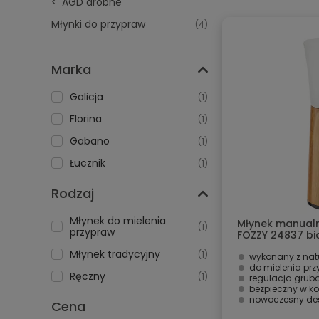
AGD drobne
Młynki do przypraw
(4)
Marka
Galicja
(1)
Florina
(1)
Gabano
(1)
Łucznik
(1)
Rodzaj
Młynek do mielenia
Młynek manual
(1)
przypraw
FOZZY 24837 bi
Młynek tradycyjny
(1)
wykonany z nat
do mielenia pr
Ręczny
(1)
regulacja grubo
bezpieczny w ko
nowoczesny de
Cena