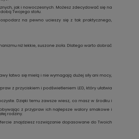
cznych, jak i nowoczesnych. Możesz zdecydować się na
zdobą Twojego stołu.
gospodarz na pewno ucieszy się z tak praktycznego,
anizmu niż lekkie, suszone zioła. Dlatego warto dobrać
awy łatwo się mielą i nie wymagają dużej siły ani mocy,
praw z przyciskiem i podświetleniem LED, który ułatwia
oczyste. Dzięki temu zawsze wiesz, co masz w środku i
ydobywając z przypraw ich najlepsze walory smakowe i
łej rodziny.
j ofercie znajdziesz rozwiązanie dopasowane do Twoich