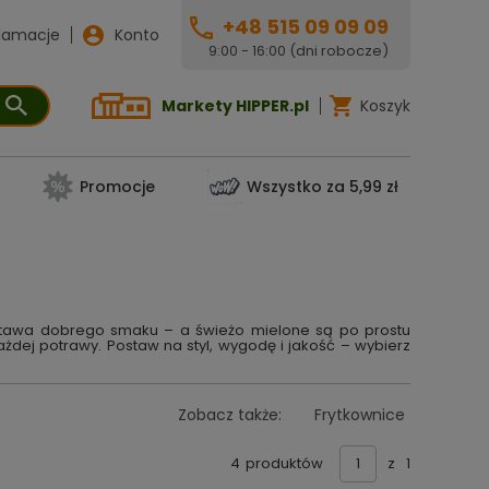
+48 515 09 09 09
lamacje
Konto
9:00 - 16:00 (dni robocze)
Markety HIPPER.pl
Koszyk
Promocje
Wszystko za 5,99 zł
dstawa dobrego smaku – a świeżo mielone są po prostu
każdej potrawy. Postaw na styl, wygodę i jakość – wybierz
Zobacz także:
Frytkownice
4
produktów
z
1