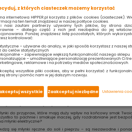
nierdzewnej
bójczo
ecyduj, z których ciasteczek możemy korzystać
lakieru puliuretanowego
ona internetowa HIPPER.pl korzysta z plików cookies (ciasteczek). Wi
rmacji na ten temat znajdziesz w naszej polityce cookies.
i nasi zaufani partnerzy używamy tych plików, by strona dzia
rawnie – dlatego część z nich jest niezbędna do jej właści
kcjonowania. Poniżej znajdziesz listę pozostałych, których wykorzyst
esz kontrolować:
ne i w markecie
tystyczne – używane do analizy, w jaki sposób korzystasz z naszej st
z do celów statystycznych
nkcjonalne – zapewniające większą funkcjonalność naszego sklepu
sonalizujące – umożliwiające personalizację prezentowanych Ci tre
rketingowe, reklamowe i na potrzeby mediów społecznościowych.
jwiększa
Produktów na stronie
30
kceptuj wszystkie pliki cookies, aby w pełni korzystać z funkcjonaln
zej strony i pomóc nam w jej dalszym rozwoju.
akceptuj wszystkie
Zaakceptuj niezbędne
Ustawienia coo
ryczny – co lepiej się sprawdza?
młynki do przypraw, które mają duży wpływ na końcowy smak Twoich
zystko to pachnie i smakuje inaczej, gdy rozdrabniane jest bezpo
na młynki elektryczne?
wdzą się młynki ręczne do soli i pieprzu – są niezawodne i ponad