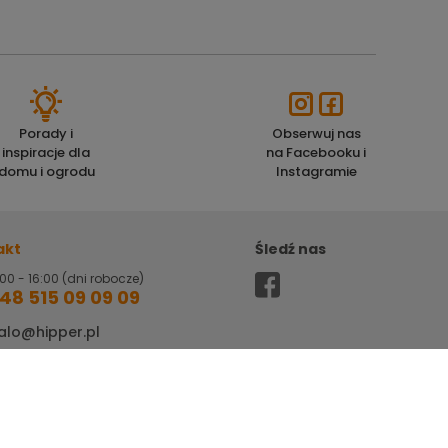
Porady i
Obserwuj nas
inspiracje dla
na Facebooku i
domu i ogrodu
Instagramie
akt
Śledź nas
00 - 16:00 (dni robocze)
48 515 09 09 09
alo@hipper.pl