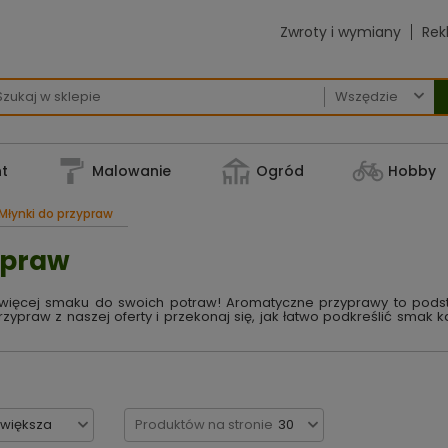
Zwroty i wymiany
Rek

t
Malowanie
Ogród
Hobby
Młynki do przypraw
zypraw
j więcej smaku do swoich potraw! Aromatyczne przyprawy to po
przypraw z naszej oferty i przekonaj się, jak łatwo podkreślić smak 
jwiększa
Produktów na stronie
30