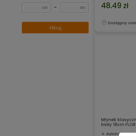
48.49 zł
−
Dostępny onli
Filtruj
Młynek klasycz
biały 18cm FLOR
wykonany z dr