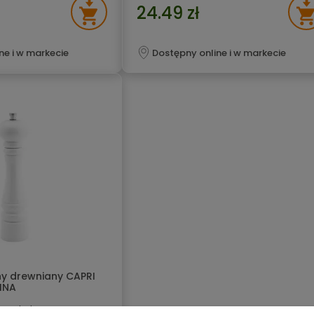
24.49 zł
ne i w markecie
Dostępny online i w markecie
ny drewniany CAPRI
INA
ewna bukowego