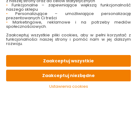
z naszej strony oraz do celów statystycznych
OPIS
produktu
•
Funkcjonalne – zapewniające większą funkcjonalność
naszego sklepu
•
Personalizujące – umożliwiające personalizację
prezentowanych Ci treści
PARAMETRY
techniczne
•
Marketingowe, reklamowe i na potrzeby mediów
społecznościowych.
Zaakceptuj wszystkie pliki cookies, aby w pełni korzystać z
funkcjonalności naszej strony i pomóc nam w jej dalszym
KONIECZNIE
pamiętaj
rozwoju.
Zaakceptuj wszystkie
Zaakceptuj niezbędne
Ustawienia cookies
Felce Azzurra perf.
preparat do
prasowania 750ml
Classic
11.99 zł