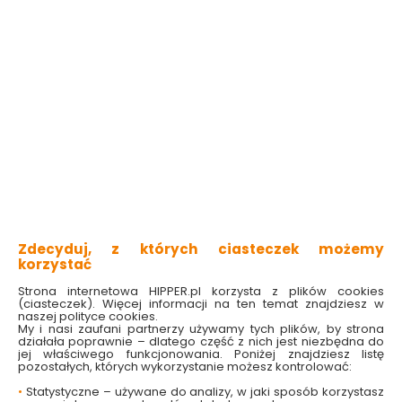
czterostopniowa regulacja wysokości
duża powierzchnia użytkowa
wyposażona w metalową siatkę
z uchwytem na żelazko
lekka i poręczna
Sprawdź dostępność w markecie
157.00 zł
Do koszyka
Zdecyduj, z których ciasteczek możemy
korzystać
Strona internetowa HIPPER.pl korzysta z plików cookies
(ciasteczek). Więcej informacji na ten temat znajdziesz w
naszej polityce cookies.
My i nasi zaufani partnerzy używamy tych plików, by strona
działała poprawnie – dlatego część z nich jest niezbędna do
W magazynie
Wysyłka
Koszt dostawy
Bezpieczna
jej właściwego funkcjonowania. Poniżej znajdziesz listę
2 szt
24h
od 20.90 zł
paczka
pozostałych, których wykorzystanie możesz kontrolować:
•
Statystyczne – używane do analizy, w jaki sposób korzystasz