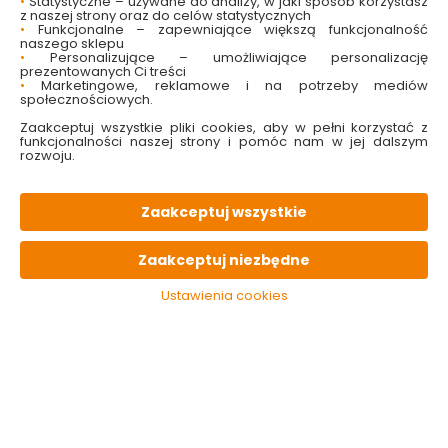
•
Statystyczne – używane do analizy, w jaki sposób korzystasz
z naszej strony oraz do celów statystycznych
•
Funkcjonalne – zapewniające większą funkcjonalność
OPIS
produktu
naszego sklepu
•
Personalizujące – umożliwiające personalizację
prezentowanych Ci treści
•
Marketingowe, reklamowe i na potrzeby mediów
PARAMETRY
techniczne
społecznościowych.
Zaakceptuj wszystkie pliki cookies, aby w pełni korzystać z
funkcjonalności naszej strony i pomóc nam w jej dalszym
rozwoju.
KONIECZNIE
pamiętaj
Zaakceptuj wszystkie
Zaakceptuj niezbędne
Ustawienia cookies
Płyn do płukania
Kuschelweich płyn
Płyn do pł
Persian Dream 760
do płukania
tkanin Arg
ml Tesori d Oriente
Sanft&Mild biały 1l
Vaniglia 1 l
33 płukania
13.99 zł
10.99 zł
11.99