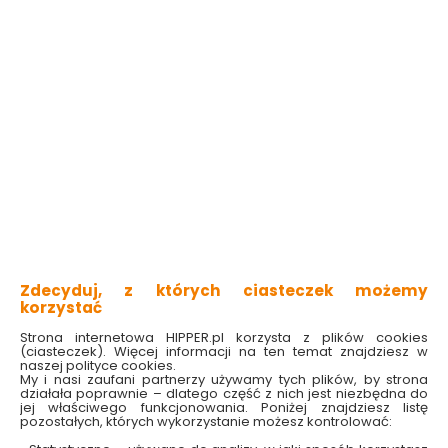
zapobiegają szarzeniu tkanin
przeciwdziałają zafarbowaniu ubrań
bezpieczne dla tkanin
10 sztuk
Sprawdź dostępność w markecie
Wybierz przeznaczenie:
Do białego
Do czarnego
6.49 zł
Zdecyduj, z których ciasteczek możemy
Do koszyka
korzystać
Strona internetowa HIPPER.pl korzysta z plików cookies
(ciasteczek). Więcej informacji na ten temat znajdziesz w
naszej polityce cookies.
My i nasi zaufani partnerzy używamy tych plików, by strona
działała poprawnie – dlatego część z nich jest niezbędna do
jej właściwego funkcjonowania. Poniżej znajdziesz listę
W magazynie
Wysyłka
Koszt dostawy
Bezpieczna
pozostałych, których wykorzystanie możesz kontrolować:
5 szt
24h
od 17.90 zł
paczka