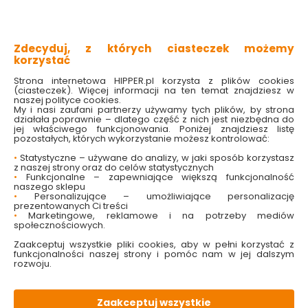
klasyczny symbol świąt
symbol Bożego Narodzenia
delikatne detale
drewniana konstrukcja
Zdecyduj, z których ciasteczek możemy
pasuje do każdego stylu wnętrz
korzystać
Strona internetowa HIPPER.pl korzysta z plików cookies
Sprawdź dostępność w markecie
(ciasteczek). Więcej informacji na ten temat znajdziesz w
naszej polityce cookies.
My i nasi zaufani partnerzy używamy tych plików, by strona
5.99 zł
działała poprawnie – dlatego część z nich jest niezbędna do
jej właściwego funkcjonowania. Poniżej znajdziesz listę
pozostałych, których wykorzystanie możesz kontrolować:
•
Statystyczne – używane do analizy, w jaki sposób korzystasz
z naszej strony oraz do celów statystycznych
•
Funkcjonalne – zapewniające większą funkcjonalność
Do koszyka
naszego sklepu
•
Personalizujące – umożliwiające personalizację
prezentowanych Ci treści
•
Marketingowe, reklamowe i na potrzeby mediów
społecznościowych.
Zaakceptuj wszystkie pliki cookies, aby w pełni korzystać z
funkcjonalności naszej strony i pomóc nam w jej dalszym
rozwoju.
W magazynie
Wysyłka
Koszt dostawy
Bezpieczna
134 szt
24h
od 17.90 zł
paczka
Zaakceptuj wszystkie