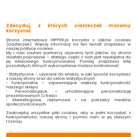
regulowany ściągacz
trzy kieszenie zapinane na suwak
wykonana z poliestru
Zdecyduj, z których ciasteczek możemy
Sprawdź dostępność w markecie
korzystać
Strona internetowa HIPPER.pl korzysta z plików cookies
Wybierz rozmiar:
(ciasteczek). Więcej informacji na ten temat znajdziesz w
naszej polityce cookies.
M
L
XL
2XL
My i nasi zaufani partnerzy używamy tych plików, by strona
działała poprawnie – dlatego część z nich jest niezbędna do
86.99 zł
jej właściwego funkcjonowania. Poniżej znajdziesz listę
pozostałych, których wykorzystanie możesz kontrolować:
•
Statystyczne – używane do analizy, w jaki sposób korzystasz
z naszej strony oraz do celów statystycznych
•
Funkcjonalne – zapewniające większą funkcjonalność
naszego sklepu
Do koszyka
•
Personalizujące – umożliwiające personalizację
prezentowanych Ci treści
•
Marketingowe, reklamowe i na potrzeby mediów
społecznościowych.
Zaakceptuj wszystkie pliki cookies, aby w pełni korzystać z
funkcjonalności naszej strony i pomóc nam w jej dalszym
rozwoju.
W magazynie
Wysyłka
Koszt dostawy
Bezpieczna
1 szt
24h
od 17.90 zł
paczka