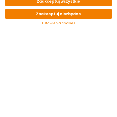
Zaakceptuj wszystkie
OPIS
produktu
Zaakceptuj niezbędne
Ustawienia cookies
PARAMETRY
techniczne
OSTATNIO
oglądane
Bluza polarowa
szara rozmiar L
Neo Tools
86.99 zł