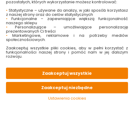
pozostałych, których wykorzystanie możesz kontrolować:
wysoka jakość
wykonana ze stali ocynkowanej
•
Statystyczne – używane do analizy, w jaki sposób korzystasz
łatwa w czyszczeniu
z naszej strony oraz do celów statystycznych
•
Funkcjonalne – zapewniające większą funkcjonalność
wytrzymałość
naszego sklepu
•
Personalizujące – umożliwiające personalizację
Sprawdź dostępność w markecie
prezentowanych Ci treści
•
Marketingowe, reklamowe i na potrzeby mediów
społecznościowych.
Wybierz rozmiar:
Zaakceptuj wszystkie pliki cookies, aby w pełni korzystać z
26x12.5x7.5CM

funkcjonalności naszej strony i pomóc nam w jej dalszym
rozwoju.
12.49 zł
Zaakceptuj wszystkie
Do koszyka
Zaakceptuj niezbędne
Brak produktu w magazynie
Ustawienia cookies
W magazynie
Wysyłka
Koszt dostawy
Bezpieczna
0 szt
24h
od 17.90 zł
paczka