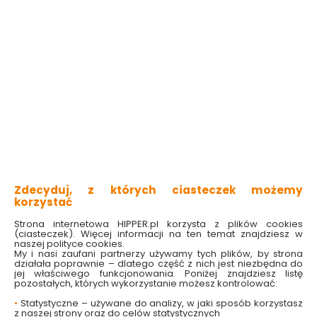
długość: 25 mm
precyzyjny profil
kompatybilne z uchwytem 1/4″
zestaw zawiera: 10 szt.
Sprawdź dostępność w markecie
35.99 zł
Do koszyka
Zdecyduj, z których ciasteczek możemy
korzystać
Strona internetowa HIPPER.pl korzysta z plików cookies
(ciasteczek). Więcej informacji na ten temat znajdziesz w
naszej polityce cookies.
My i nasi zaufani partnerzy używamy tych plików, by strona
W magazynie
Wysyłka
Koszt dostawy
Bezpieczna
działała poprawnie – dlatego część z nich jest niezbędna do
63 szt
24h
od 17.90 zł
paczka
jej właściwego funkcjonowania. Poniżej znajdziesz listę
pozostałych, których wykorzystanie możesz kontrolować:
•
Statystyczne – używane do analizy, w jaki sposób korzystasz
z naszej strony oraz do celów statystycznych