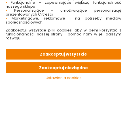
OPIS
produktu
•
Funkcjonalne – zapewniające większą funkcjonalność
naszego sklepu
•
Personalizujące – umożliwiające personalizację
prezentowanych Ci treści
PARAMETRY
techniczne
•
Marketingowe, reklamowe i na potrzeby mediów
społecznościowych.
Zaakceptuj wszystkie pliki cookies, aby w pełni korzystać z
KONIECZNIE
pamiętaj
funkcjonalności naszej strony i pomóc nam w jej dalszym
rozwoju.
Zaakceptuj wszystkie
Zaakceptuj niezbędne
Ustawienia cookies
Rękawice
Rękawice
Rękawice 
ochronne
poliestrowe Latex
*88* XL la
budowlane L
Foam Rozmiar 7 |
HARDY
czerwono - czarne
Stalco Garden
10.99 zł
12.99 zł
18.49
seria 89 HARDY
Do koszyka
Do koszyka
Do 