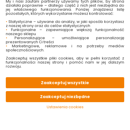
My i nasi zaufani partnerzy używamy tych plików, by strona
modne oświetlenie wnętrza
działała poprawnie – dlatego część z nich jest niezbędna do
łatwy montaż
jej właściwego funkcjonowania. Poniżej znajdziesz listę
nada charakteru całej aranżacji
pozostałych, których wykorzystanie możesz kontrolować:
wysoka jakość wykonania
•
Statystyczne – używane do analizy, w jaki sposób korzystasz
dobrze oświetli wnętrze
z naszej strony oraz do celów statystycznych
•
Funkcjonalne – zapewniające większą funkcjonalność
naszego sklepu
Sprawdź dostępność w markecie
•
Personalizujące – umożliwiające personalizację
prezentowanych Ci treści
•
Marketingowe, reklamowe i na potrzeby mediów
Wybierz kolor:
społecznościowych.
Biały
Pomarańczowy
Żółty
Zaakceptuj wszystkie pliki cookies, aby w pełni korzystać z
Wybierz średnicę:
funkcjonalności naszej strony i pomóc nam w jej dalszym
rozwoju.
40CM
50CM
60CM
24.99 zł
Zaakceptuj wszystkie
Zaakceptuj niezbędne
Ustawienia cookies
Do koszyka
Brak produktu w magazynie